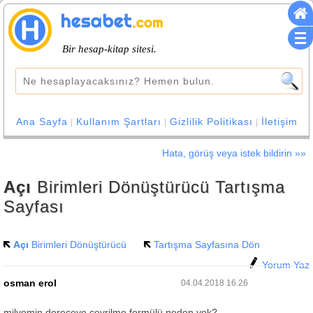
Bir hesap-kitap sitesi.
Ana Sayfa
Kullanım Şartları
Gizlilik Politikası
İletişim
|
|
|
Hata, görüş veya istek bildirin »»
Açı
Birimleri Dönüştürücü Tartışma
Sayfası
Açı
Birimleri Dönüştürücü
Tartışma Sayfasına Dön
Yorum Yaz
osman erol
04.04.2018 16.26
milyemin dereceye çevrilme formülü neden yok?